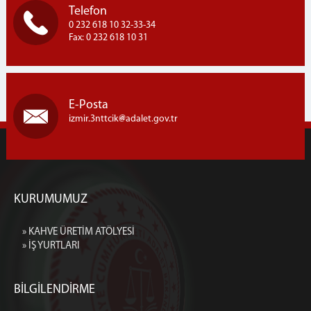
Telefon
0 232 618 10 32-33-34
Fax: 0 232 618 10 31
E-Posta
izmir.3nttcik
adalet.gov.tr
KURUMUMUZ
» KAHVE ÜRETİM ATÖLYESİ
» İŞ YURTLARI
BİLGİLENDİRME